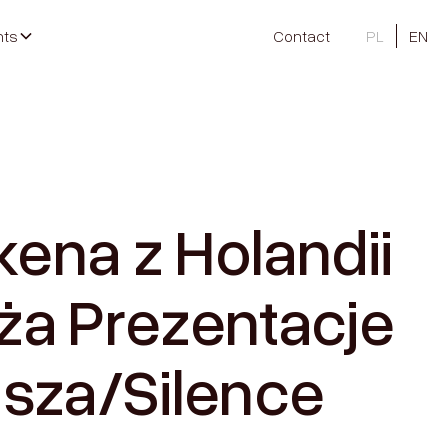
nts
Contact
PL
EN
lkena z Holandii
ża Prezentacje
isza/Silence