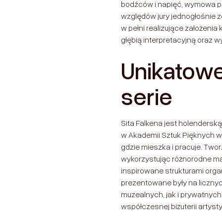
bodźców i napięć, wymowa pr
względów jury jednogłośnie 
w pełni realizujące założeni
głębią interpretacyjną oraz w
Unikatowe 
serie
Sita Falkena jest holenderską a
w Akademii Sztuk Pięknych w
gdzie mieszka i pracuje. Tworz
wykorzystując różnorodne mate
inspirowane strukturami organ
prezentowane były na liczny
muzealnych, jak i prywatnych
współczesnej biżuterii artyst