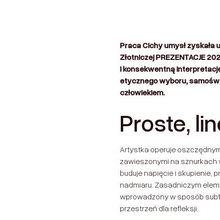
Praca Cichy umysł zyskała u
Złotniczej PREZENTACJE 2026
i konsekwentną interpretacj
etycznego wyboru, samoświa
człowiekiem.
Proste, l
Artystka operuje oszczędnymi
zawieszonymi na sznurkach w
buduje napięcie i skupienie,
nadmiaru. Zasadniczym eleme
wprowadzony w sposób subteln
przestrzeń dla refleksji.