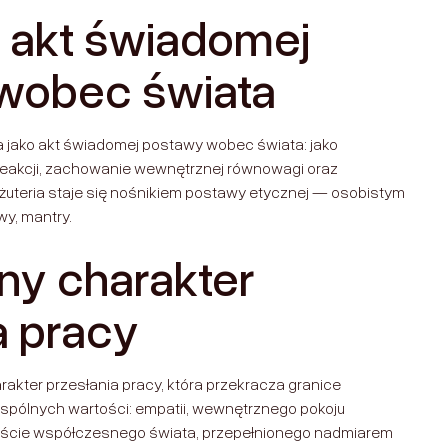
o akt świadomej
wobec świata
a jako akt świadomej postawy wobec świata: jako
eakcji, zachowanie wewnętrznej równowagi oraz
żuteria staje się nośnikiem postawy etycznej — osobistym
y, mantry.
ny charakter
a pracy
rakter przesłania pracy, która przekracza granice
wspólnych wartości: empatii, wewnętrznego pokoju
kście współczesnego świata, przepełnionego nadmiarem