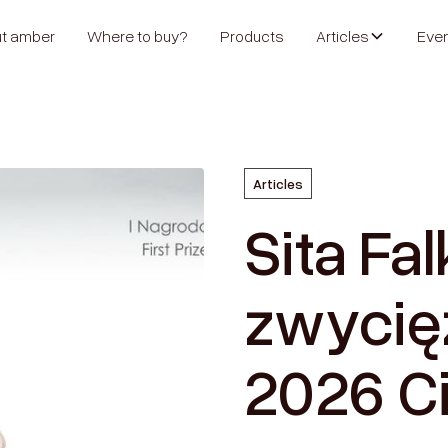
t amber
Where to buy?
Products
Articles
Eve
Articles
Sita Fa
zwycię
2026 C