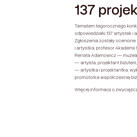
137 proje
Tematem tegorocznego konkur
odpowiedziało 137 artystek i a
Zgłoszenia zostały ocenione 
i artystka, profesor Akademi
Renata Adamowicz — muzealn
— artysta, projektant biżuter
— artystka i projektantka, 
promotorka współczesnej biżu
Więcej informacji o zwyciężc