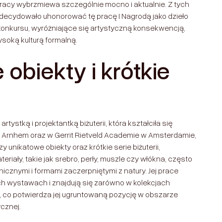
acy wybrzmiewa szczególnie mocno i aktualnie. Z tych
zdecydowało uhonorować tę pracę I Nagrodą jako dzieło
a konkursu, wyróżniające się artystyczną konsekwencją,
ysoką kulturą formalną.
obiekty i krótkie
rtystką i projektantką biżuterii, która kształciła się
 Arnhem oraz w Gerrit Rietveld Academie w Amsterdamie,
y unikatowe obiekty oraz krótkie serie biżuterii,
riały, takie jak srebro, perły, muszle czy włókna, często
icznymi i formami zaczerpniętymi z natury. Jej prace
ch wystawach i znajdują się zarówno w kolekcjach
, co potwierdza jej ugruntowaną pozycję w obszarze
ycznej.