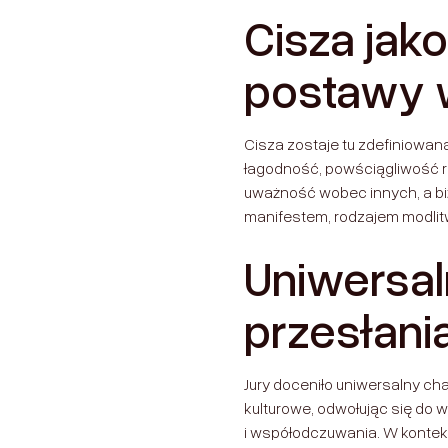
Cisza jak
postawy 
Cisza zostaje tu zdefiniowan
łagodność, powściągliwość r
uważność wobec innych, a bi
manifestem, rodzajem modlitw
Uniwersal
przesłani
Jury doceniło uniwersalny cha
kulturowe, odwołując się do 
i współodczuwania. W konte