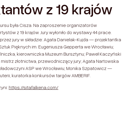
ktantów z 19 krajów
su była Cisza. Na zaproszenie organizatorów
rtystów z 19 krajów. Jury wyłoniło do wystawy 44 prace.
przez jury w składzie: Agata Danielak-Kujda — projektantka
i Sztuk Pięknych im. Eugeniusza Gepperta we Wrocławiu;
iczka, kierowniczka Muzeum Bursztynu; Paweł Kaczyński
ii, mistrz złotnictwa, przewodniczący jury; Agata Nartowska
wykładowczyni ASP we Wrocławiu; Monika Szpatowicz —
terii, kuratorka konkursów targów AMBERIF.
zyni:
https://sitafalkena.com/