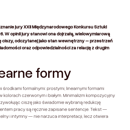
znanie jury XXII Międzynarodowego Konkursu Sztuki
. W opinii jury stanowi ona dojrzałą, wielowymiarową
ę ciszy, odczytanej jako stan wewnętrzny – przestrzeń
domości oraz odpowiedzialności za relację z drugim
inearne formy
 środkami formalnymi: prostymi, linearnymi formami
 kolorach czerwonym i białym. Minimalizm kompozycyjny
 przywołując ciszę jako świadomie wybraną redukcję
ntem pracy są ręcznie zapisane sentencje. Tekst —
y i intymny — nie narzuca interpretacji, lecz otwiera