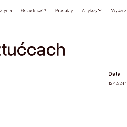
ztynie
Gdzie kupić?
Produkty
Artykuły
Wydarz
ztućcach
Data
12/12/24 