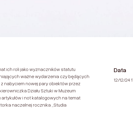
at ich roli jako wyznaczników statutu
Data
etniających ważne wydarzenia czy będących
12/12/24 
z nabyciem nowej pary obiektów przez
kierowniczka Działu Sztuki w Muzeum
u artykułów i not katalogowych na temat
torka naczelnej rocznika ,,Studia