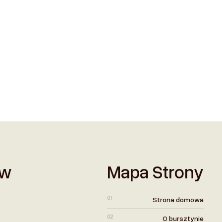
ów
Mapa Strony
01
Strona domowa
02
O bursztynie