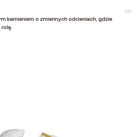
enia
Kontakt
PL
EN
ym kamieniem o zmiennych odcieniach, gdzie
rolę.