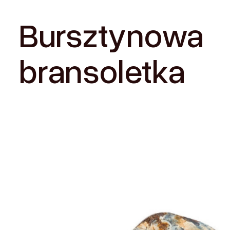
Amber
Stories
O burs
Bursztynowa
bransoletka