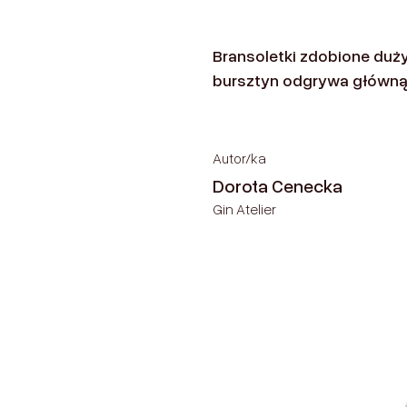
ztynie
Gdzie kupić?
Produkty
Artykuły
Wydarz
Bransoletki zdobione duż
bursztyn odgrywa główną 
Autor/ka
Dorota Cenecka
Gin Atelier