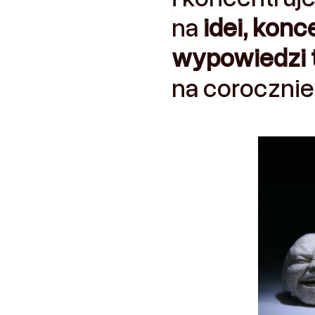
na
idei, konc
wypowiedzi 
na corocznie