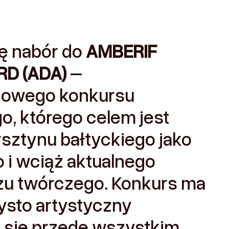
ę nabór do
AMBERIF
RD (ADA)
–
dowego konkursu
o, którego celem jest
sztynu bałtyckiego jako
i wciąż aktualnego
zu twórczego. Konkurs ma
ysto artystyczny
e się przede wszystkim