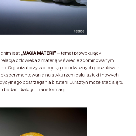
dnim jest
„MAGIA MATERII”
– temat prowokujący
ą relacją człowieka z materią w świecie zdominowanym
 dane. Organizatorzy zachęcają do odważnych poszukiwań
 eksperymentowania na styku rzemiosła, sztuki i nowych
radycyjnego postrzegania biżuterii. Bursztyn może stać się tu
m badań, dialogu i transformacji.