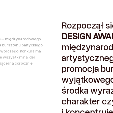
Rozpoczął si
DESIGN AWA
A) – międzynarodowego
międzynaro
a bursztynu bałtyckiego
 twórczego. Konkurs ma
artystyczneg
e wszystkim na idei,
jącej na corocznie
promocja bur
wyjątkowego 
środka wyra
charakter cz
i koncentruj