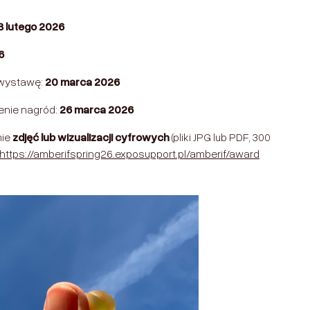
8 lutego 2026
6
 wystawę:
20 marca 2026
enie nagród:
26 marca 2026
mie
zdjęć lub wizualizacji cyfrowych
(pliki JPG lub PDF, 300
https://amberifspring26.exposupport.pl/amberif/award