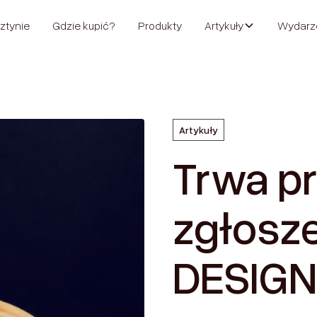
ztynie
Gdzie kupić?
Produkty
Artykuły
Wydarz
Artykuły
Trwa p
zgłosz
DESIGN