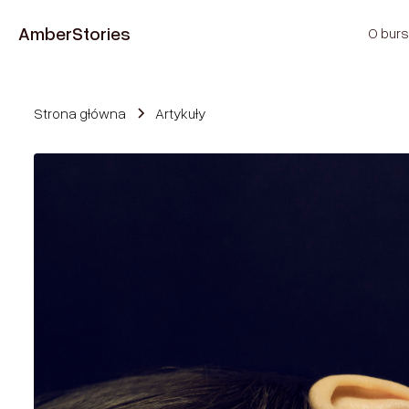
Amber
Stories
O burs
Strona główna
Artykuły