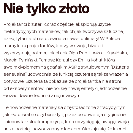
Nie tylko złoto
Projektanci biżuterii coraz częściej eksplorują użycie
nietradycyjnych materiałów, takich jak tworzywa sztuczne,
szkło, tytan, stal nierdzewna, a nawet polimery! W Polsce
mamy kilku projektantów, którzy w swojej biżuterii
wykorzystują polimer, takich jak Olga Podfilipska – Krysińska,
Marcin Tymiński, Tomasz Kargul czy Emilia Kohut, która
swoim dyplomem na gdańskim ASP zatytułowanym “Biżuteria
sensualna” udowodniła, że funkcją biżuterii są także wrażenia
dotykowe. Biżuteria ta pokazuje, że projektantka nie stroni
od eksperymentów i nie boi się nowej estetyki jednocześnie
łącząc dawne techniki z najnowszymi.
Te nowoczesne materiały są często łączone z tradycyjnymi,
jak złoto, srebro czy bursztyn, przez co powstają oryginalne
i niepowtarzalne kompozycje, które przyciągają uwagę swoją
unikalnością i nowoczesnym lookiem. Okazuje się, że klienci