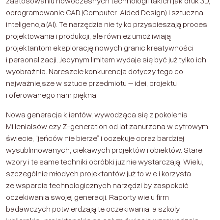
zastosowaniu nowoczesnych technologii takich jak druk 3D,
oprogramowanie CAD (Computer-Aided Design) i sztuczna
inteligencja (AI). Te narzędzia nie tylko przyspieszają proces
projektowania i produkcji, ale również umożliwiają
projektantom eksplorację nowych granic kreatywności
i personalizacji. Jedynym limitem wydaje się być już tylko ich
wyobraźnia. Nareszcie konkurencja dotyczy tego co
najważniejsze w sztuce przedmiotu – idei, projektu
i oferowanego nam piękna!
Nowa generacja klientów, wywodząca się z pokolenia
Millenialsów czy Z-generation od lat zanurzona w cyfrowym
świecie, “jeńców nie bierze” i oczekuje coraz bardziej
wysublimowanych, ciekawych projektów i obiektów. Stare
wzory i te same techniki obróbki już nie wystarczają. Wielu,
szczególnie młodych projektantów już to wie i korzysta
ze wsparcia technologicznych narzędzi by zaspokoić
oczekiwania swojej generacji. Raporty wielu firm
badawczych potwierdzają te oczekiwania, a szkoły