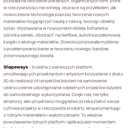
pozwala na tworzenie unikalnych, organicznych form, które
w rzeczywistości nie istnieją. Jej prace są przykładem, jak
nowoczesne technologie poprzez tworzenie nowych
materiałów mogą łączyć naukę z naturą, tworząc obiekty
sztuki. Wystawiana w nowojorskim MoMa, bohaterka
odcinka serialu „Abstract” na Netflixie, autorka przełomowej
książki o ekologii materiałów. Zrewolucjonizowała myślenie
o przełamywaniu barier w tworzeniu nowego, bardziej
zrównoważonego świata.
Shapeways
- to jedna z pierwszych platform
umożliwiających projektantom i artystom korzystanie z druku
3D do realizacji ich projektów biżuterii na zamówienie
i jednocześnie udostępnianie odpłatnych projektów biżuterii
do samodzielnego wykorzystania. Dzięki niej, nie tylko
amatorzy, ale i projektanci mogą łatwo przekształcić swoje
cyfrowe projekty w rzeczywiste produkty, eksperymentując
z różnymi materiałami i wykończeniami. To właśnie
powstawanie różnych platform i aplikacji jest momentem,