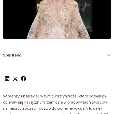
Spis treści
Druk 3D i CAD
Nie tylko złoto
AI w służbie projektantów biżuterii
Jak to się dzieje w praktyce
Personalizacja i dostosowywanie
Optymalizacja produkcji
Nazwiska, którym warto się przyglądać
Wpływ nowych technologii na branżę. I co my, jako
klienci, będziemy z tego mieli?
W branży jubilerskiej, w tym bursztynniczej, które od wieków
opierały się na ręcznym rzemiośle w pracowniach twórców,
na naszych oczach doszło do cichej rewolucji. A to dzięki