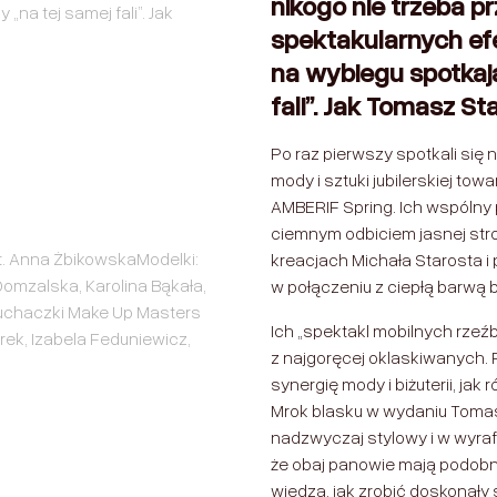
nikogo nie trzeba 
„na tej samej fali”. Jak
spektakularnych ef
na wybiegu spotkają
fali”. Jak Tomasz St
Po raz pierwszy spotkali się
mody i sztuki jubilerskiej t
AMBERIF Spring. Ich wspólny
ciemnym odbiciem jasnej st
t. Anna ŻbikowskaModelki:
kreacjach Michała Starosta 
Domzalska, Karolina Bąkała,
w połączeniu z ciepłą barwą
uchaczki Make Up Masters
Ich „spektakl mobilnych rze
rek, Izabela Feduniewicz,
z najgoręcej oklaskiwanych. 
synergię mody i biżuterii, j
Mrok blasku w wydaniu Tomas
nadzwyczaj stylowy i w wyra
że obaj panowie mają podobne
wiedzą, jak zrobić doskonały 