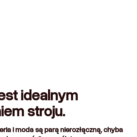
jest idealnym
iem stroju.
teria i moda są parą nierozłączną, chyba