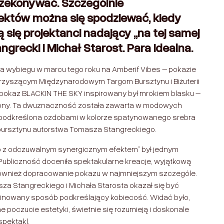
przekonywać. Szczególnie
ektów można się spodziewać, kiedy
 się projektanci nadający „na tej samej
angrecki i Michał Starost. Para idealna.
 na wybiegu w marcu tego roku na Amberif Vibes – pokazie
owarzyszącym Międzynarodowym Targom Bursztynu i Biżuterii
 pokaz BLACKIN THE SKY
inspirowany był mrokiem blasku –
rony. Ta dwuznaczność została zawarta w modowych
i podkreślona ozdobami w kolorze spatynowanego srebra
 bursztynu autorstwa Tomasza Stangreckiego.
źb z odczuwalnym synergicznym efektem”
był jednym
Publiczność doceniła spektakularne kreacje, wyjątkową
ak również dopracowanie pokazu w najmniejszym szczególe.
za Stangreckiego i Michała Starosta okazał się być
finowany sposób podkreślający kobiecość. Widać było,
 poczucie estetyki, świetnie się rozumieją i doskonale
spektakl.