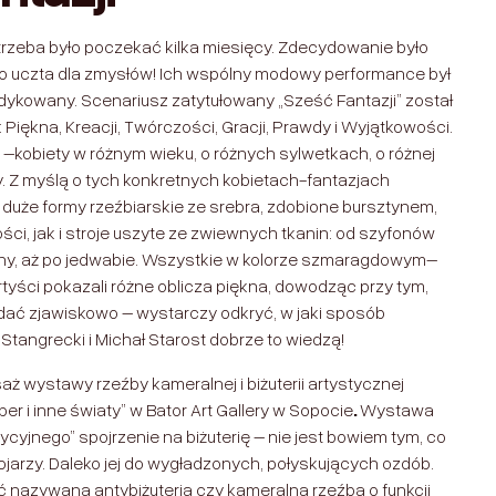
u trzeba było poczekać kilka miesięcy. Zdecydowanie było
to uczta dla zmysłów! Ich wspólny modowy performance był
edykowany. Scenariusz zatytułowany „Sześć Fantazji” został
: Piękna, Kreacji, Twórczości, Gracji, Prawdy i Wyjątkowości.
 –kobiety w różnym wieku, o różnych sylwetkach, o różnej
ry. Z myślą o tych konkretnych kobietach-fantazjach
 duże formy rzeźbiarskie ze srebra, zdobione bursztynem,
, jak i stroje uszyte ze zwiewnych tkanin: od szyfonów
ny, aż po jedwabie. Wszystkie w kolorze szmaragdowym–
rtyści pokazali różne oblicza piękna, dowodząc przy tym,
dać zjawiskowo – wystarczy odkryć, w jaki sposób
Stangrecki i Michał Starost dobrze to wiedzą!
ż wystawy rzeźby kameralnej i biżuterii artystycznej
 i inne światy” w Bator Art Gallery w Sopocie
.
Wystawa
cyjnego” spojrzenie na biżuterię – nie jest bowiem tym, co
ojarzy. Daleko jej do wygładzonych, połyskujących ozdób.
 nazywana antybiżuterią czy kameralną rzeźbą o funkcji