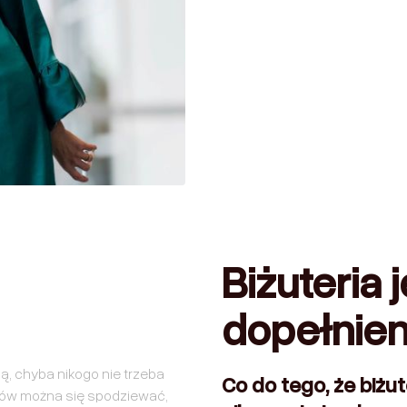
Biżuteria 
dopełnien
ną, chyba nikogo nie trzeba
Co do tego, że biżu
tów można się spodziewać,