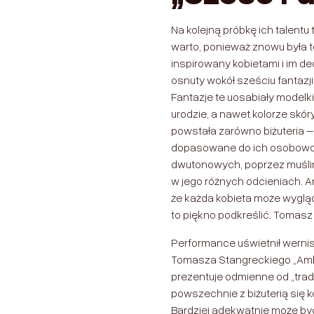
Na kolejną próbkę ich talent
warto, ponieważ znowu była 
inspirowany kobietami i im d
osnuty wokół sześciu fantazji
Fantazje te uosabiały modelki
urodzie, a nawet kolorze skó
powstała zarówno biżuteria –
dopasowane do ich osobowości
dwutonowych, poprzez muśli
w jego różnych odcieniach. A
że każda kobieta może wyglą
to piękno podkreślić. Tomasz 
Performance uświetnił wernisa
Tomasza Stangreckiego „Amber
prezentuje odmienne od „trady
powszechnie z biżuterią się k
Bardziej adekwatnie może być