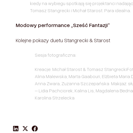
kiedy na wybiegu spotkają się projektanci nadający 
Tomasz Stangrecki i Michał Starost. Para idealna.
Modowy performance „Sześć Fantazji”
Kolejne pokazy duetu Stangrecki & Starost
Sesja fotograficzna:
Kreacje: Michał Starost & Tomasz StangreckiFo
Alina Malewska, Marta Gaabouri, Elżbieta Maria 
Anna Zwara, Zuzanna Szczepańska Makijaż: sł
– Lidia Pachciorek, Kalina Lis, Magdalena Bedna
Karolina Strzelecka