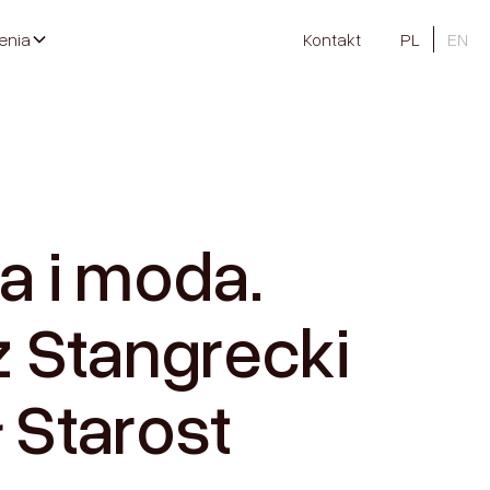
enia
Kontakt
PL
EN
ia i moda.
 Stangrecki
ł Starost