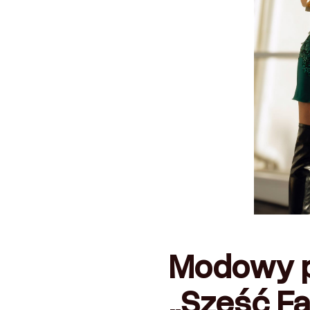
Modowy 
„Sześć Fan