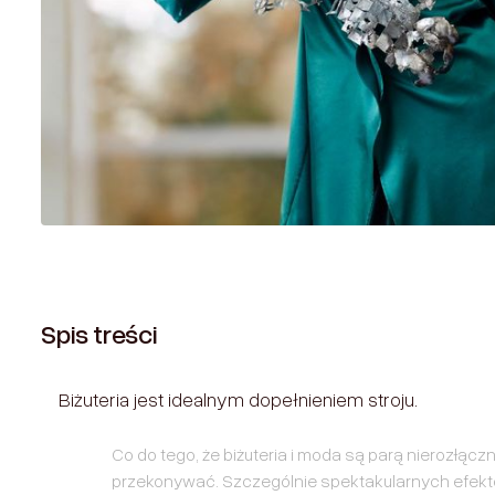
Spis treści
Biżuteria jest idealnym dopełnieniem stroju.
Co do tego, że biżuteria i moda są parą nierozłącz
przekonywać. Szczególnie spektakularnych efek