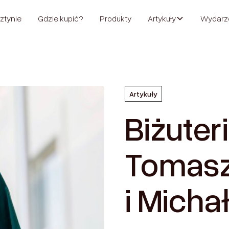
ztynie
Gdzie kupić?
Produkty
Artykuły
Wydarz
Artykuły
Biżuter
Tomasz
i Micha