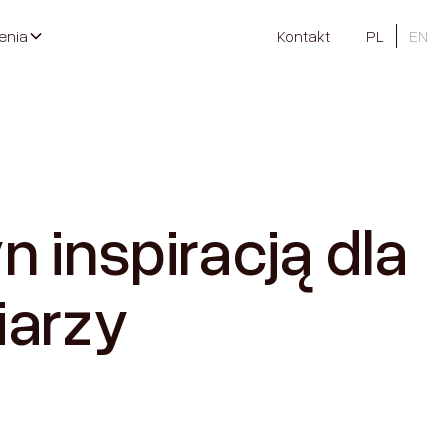
enia
Kontakt
PL
EN
n inspiracją dla
iarzy