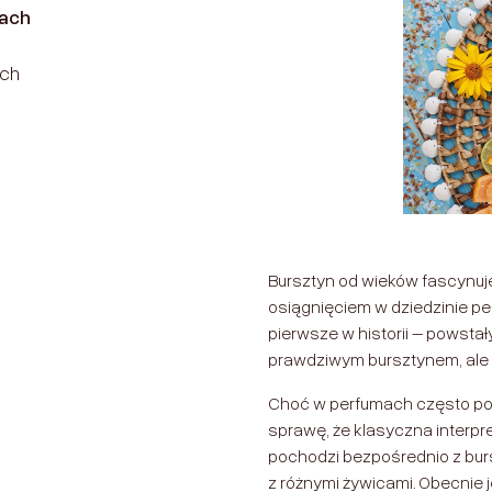
mach
ych
Bursztyn od wieków fascynuje 
osiągnięciem w dziedzinie pe
pierwsze w historii – powstał
prawdziwym bursztynem, ale i
Choć w perfumach często poj
sprawę, że klasyczna interpre
pochodzi bezpośrednio z burs
z różnymi żywicami. Obecnie j