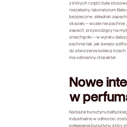
z których część była stosow
niezależny, laboratorium Bale
bezpieczne, składniki zapacho
okazało – wcale nie pachnie 
zapach, przywodzący na myśl
zniechęciło – w wyniku dalsz
pachnie tak, jak świeżo szlif
do stworzenia kolekcji trzec
ma odmienny charakter.
Nowe inte
w perfum
Na bazie bursztynu bałtyckie
industrialne w odbiorze i z
poławiania bursztynu, który 