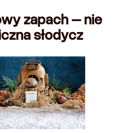
owy zapach – nie
iczna słodycz