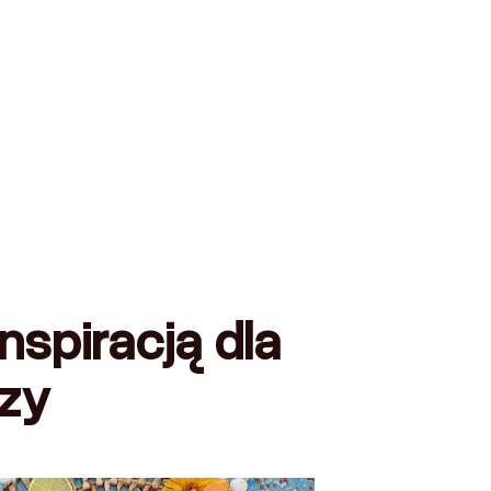
nspiracją dla
rzy