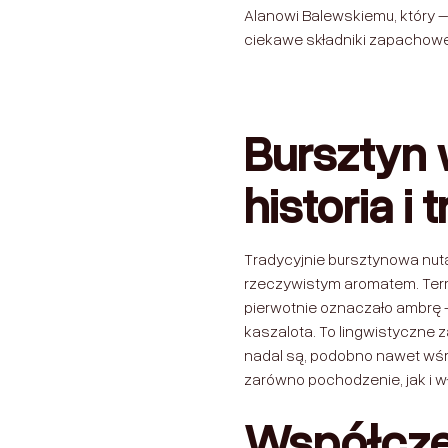
Alanowi Balewskiemu, który – 
ciekawe składniki zapachowe
Bursztyn 
historia i 
Tradycyjnie bursztynowa nuta
rzeczywistym aromatem. Term
pierwotnie oznaczało ambrę
kaszalota. To lingwistyczne z
nadal są, podobno nawet wśró
zarówno pochodzenie, jak i
Współcze