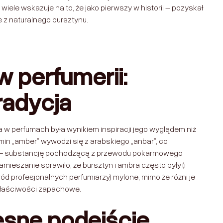
wiele wskazuje na to, że jako pierwszy w historii – pozyskał
 z naturalnego bursztynu.
w perfumerii:
tradycja
 w perfumach była wynikiem inspiracji jego wyglądem niż
in „amber” wywodzi się z arabskiego „anbar”, co
 – substancję pochodzącą z przewodu pokarmowego
amieszanie sprawiło, że bursztyn i ambra często były (i
d profesjonalnych perfumiarzy) mylone, mimo że różni je
 właściwości zapachowe.
sne podejście