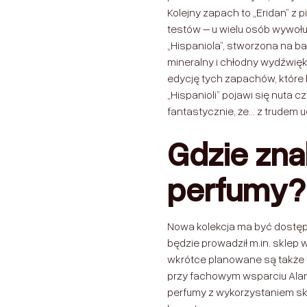
Kolejny zapach to „Eridan” z
testów – u wielu osób wywoł
„Hispaniola”, stworzona na b
mineralny i chłodny wydźwięk
edycję tych zapachów, które 
„Hispanioli” pojawi się nuta 
fantastycznie, że… z trudem 
Gdzie zna
perfumy?
Nowa kolekcja ma być dostęp
będzie prowadził m.in. skle
wkrótce planowane są także 
przy fachowym wsparciu Ala
perfumy z wykorzystaniem sk