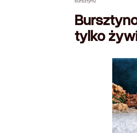
bursztynu.
Bursztyn
tylko żyw