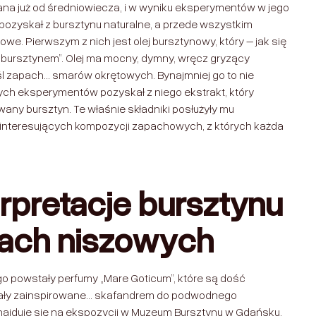
ana już od średniowiecza, i w wyniku eksperymentów w jego
 pozyskał z bursztynu naturalne, a przede wszystkim
we. Pierwszym z nich jest olej bursztynowy, który – jak się
„bursztynem”. Olej ma mocny, dymny, wręcz gryzący
 zapach… smarów okrętowych. Bynajmniej go to nie
ych eksperymentów pozyskał z niego ekstrakt, który
owany bursztyn. Te właśnie składniki posłużyły mu
h interesujących kompozycji zapachowych, z których każda
rpretacje bursztynu
ach niszowych
go powstały perfumy „Mare Goticum”, które są dość
ostały zainspirowane… skafandrem do podwodnego
znajduje się na ekspozycji w Muzeum Bursztynu w Gdańsku.