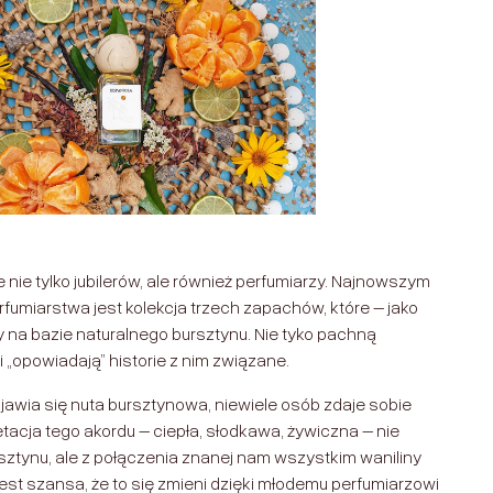
nie tylko jubilerów, ale również perfumiarzy. Najnowszym
rfumiarstwa jest kolekcja trzech zapachów, które – jako
y na bazie naturalnego bursztynu. Nie tyko pachną
 „opowiadają” historie z nim związane.
awia się nuta bursztynowa, niewiele osób zdaje sobie
tacja tego akordu – ciepła, słodkawa, żywiczna – nie
ztynu, ale z połączenia znanej nam wszystkim waniliny
est szansa, że to się zmieni dzięki młodemu perfumiarzowi