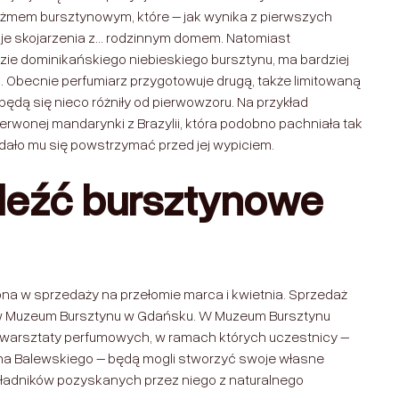
 piżmem bursztynowym, które – jak wynika z pierwszych
uje skojarzenia z… rodzinnym domem. Natomiast
azie dominikańskiego niebieskiego bursztynu, ma bardziej
. Obecnie perfumiarz przygotowuje drugą, także limitowaną
będą się nieco różniły od pierwowzoru. Na przykład
czerwonej mandarynki z Brazylii, która podobno pachniała tak
udało mu się powstrzymać przed jej wypiciem.
leźć bursztynowe
na w sprzedaży na przełomie marca i kwietnia. Sprzedaż
p w Muzeum Bursztynu w Gdańsku. W Muzeum Bursztynu
warsztaty perfumowych, w ramach których uczestnicy –
na Balewskiego – będą mogli stworzyć swoje własne
ładników pozyskanych przez niego z naturalnego