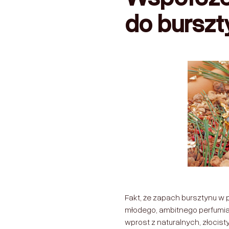
do bursz
Fakt, że zapach bursztynu w
młodego, ambitnego perfumia
wprost z naturalnych, złocist