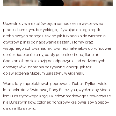
Uczestnicy warsztatów będą samodzielnie wykonywać
prace z bursztynu bałtyckiego, używając do tego replik
archaicznych narzędzi takich jak furkadełka do wiercenia
otworów, pilniki do nadawania kształtu i formy oraz
wstępnego szlifowania, jak również materiałów do końcowej
obróbki (papier ścierny, pasty polerskie, ircha, flanela).
Spotkanie będzie okazją do odpoczynku od codziennych
obowiązków i nabrania pozytywnej energii, jak też
do zwiedzenia Muzeum Bursztynu w Gdańsku.
Warsztaty zaprojektował i poprowadzi Robert Pytlos, wie­lo­
letni sekre­tarz Świa­to­wej Rady Bursz­tynu, wyróż­niony Meda­
lem Bursz­ty­no­wego Kręgu Mię­dzy­na­ro­do­wego Sto­wa­rzy­sze­
nia Bursz­tyn­ni­ków, członek hono­rowy Kra­jo­wej Izby Gospo­
dar­czej Bursz­tynu.