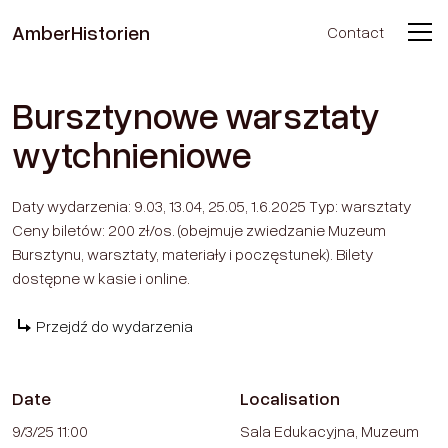
Amber
Historien
Contact
Home Page
Events
Bursztynowe warsztaty
wytchnieniowe
Daty wydarzenia: 9.03, 13.04, 25.05, 1.6.2025 Typ: warsztaty
Ceny biletów: 200 zł/os. (obejmuje zwiedzanie Muzeum
Bursztynu, warsztaty, materiały i poczęstunek). Bilety
dostępne w kasie i online.
Przejdź do wydarzenia
Date
Localisation
9/3/25 11:00
Sala Edukacyjna, Muzeum